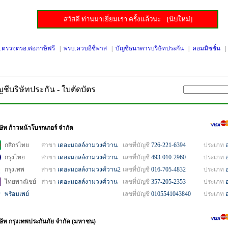
สวัสดี ท่านมาเยี่ยมเรา ครั้งแล้วนะ
[นับใหม่]
.ตรวจตรอ.ต่อภาษีฟรี
|
พรบ.ควบอีซี่พาส
|
บัญชีธนาคารบริษัทประกัน
|
คอมมิชชั่น
ัญชีบริษัทประกัน - ใบตัดบัตร
ษัท ก้าวหน้าโบรกเกอร์ จำกัด
กสิกรไทย
สาขา
เดอะมอลล์งามวงศ์วาน
เลขที่บัญชี
726-221-6394
ประเภท
กรุงไทย
สาขา
เดอะมอลล์งามวงศ์วาน
เลขที่บัญชี
493-010-2960
ประเภท
กรุงเทพ
สาขา
เดอะมอลล์งามวงศ์วาน2
เลขที่บัญชี
016-705-4832
ประเภท
ไทยพาณิชย์
สาขา
เดอะมอลล์งามวงศ์วาน
เลขที่บัญชี
357-205-2353
ประเภท
พร้อมเพย์
เลขที่บัญชี
0105541043840
ประเภท
ิษัท กรุงเทพประกันภัย จำกัด (มหาชน)