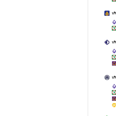
บริ
บร
บริ