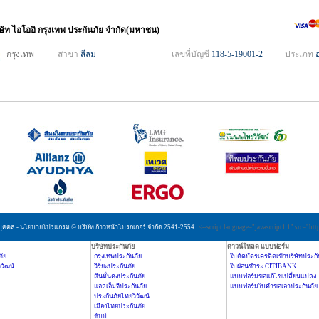
ิษัท ไอโออิ กรุงเทพ ประกันภัย จำกัด(มหาชน)
กรุงเทพ
สาขา
สีลม
เลขที่บัญชี
118-5-19001-2
ประเภท
ุคคล - นโยบายโปรแกรม © บริษัท ก้าวหน้าโบรกเกอร์ จำกัด 2541-2554
<--script language="javascript1.1" src="htt
บริษัทประกันภัย
ดาวน์โหลด แบบฟอร์ม
ภัย
กรุงเทพประกันภัย
ใบตัดบัตรเครดิตเข้าบริษัทประกั
วัฒน์
วิริยะประกันภัย
ใบผ่อนชำระ CITIBANK
สินมั่นคงประกันภัย
แบบฟอร์มขอแก้ไขเปลี่ยนแปลง
แอลเอ็มจีประกันภัย
แบบฟอร์มใบคำขอเอาประกันภัย
ประกันภัยไทยวิวัฒน์
เมืองไทยประกันภัย
ชับบ์