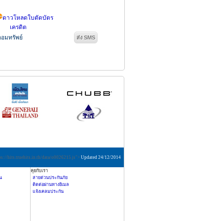
ดาวโหลดใบตัดบัตร
เครดิต
ออมทรัพย์
ps://hits.truehits.in.th/data/o0026215.js">
Updated 24/12/2014
คุยกับเรา
น
สายด่วนประกันภัย
ติดต่อผ่านทางอีเมล
แจ้งเคลมประกัน