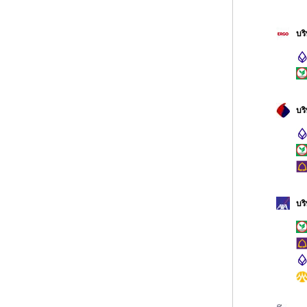
บร
บร
บร