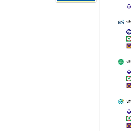
บร
บริ
บร