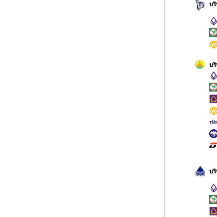
บร
บร
บร